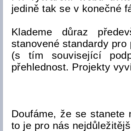
jedině tak se v konečné f
Klademe důraz předevš
stanovené standardy pro 
(s tím související podp
přehlednost. Projekty vyv
Doufáme, že se stanete 
to je pro nás nejdůležitějš