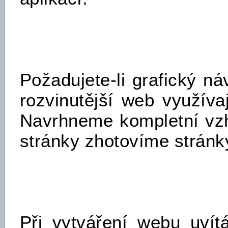
Požadujete-li grafický ná
rozvinutější web využíva
Navrhneme kompletní vzh
stránky zhotovíme stránk
Při vytváření webu uvít