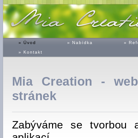
» Úvod
» Nabídka
» Ref
» Kontakt
Mia Creation - we
stránek
Zabýváme se tvorbou 
aplikací.