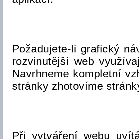
Požadujete-li grafický ná
rozvinutější web využíva
Navrhneme kompletní vzh
stránky zhotovíme stránk
Při vytváření webu uvít