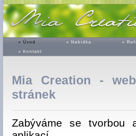
» Úvod
» Nabídka
» Ref
» Kontakt
Mia Creation - we
stránek
Zabýváme se tvorbou 
aplikací.