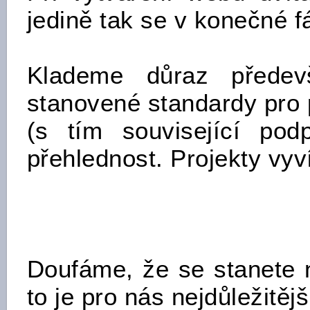
jedině tak se v konečné f
Klademe důraz předevš
stanovené standardy pro 
(s tím související podp
přehlednost. Projekty vyv
Doufáme, že se stanete 
to je pro nás nejdůležitějš